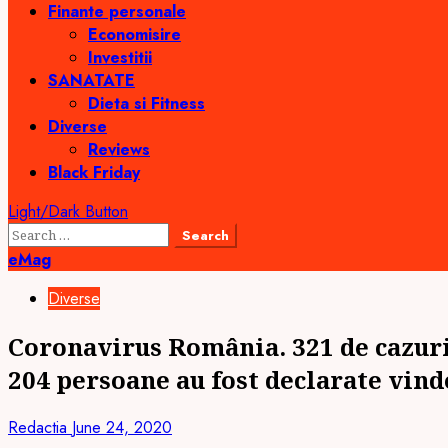
Finante personale
Economisire
Investitii
SANATATE
Dieta si Fitness
Diverse
Reviews
Black Friday
Light/Dark Button
Search
for:
eMag
Diverse
Coronavirus România. 321 de cazuri n
204 persoane au fost declarate vind
Redactia
June 24, 2020