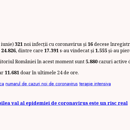
 iunie)
321
noi infecții cu coronavirus și
16
decese înregistr
a
24.826
, dintre care
17.391
s-au vindecat și
1.555
și-au pier
ritoriul României în acest moment sunt
5.880
cazuri active 
iar
11.681
doar în ultimele 24 de ore.
ca
numarul de cazuri noi de coronavirus
terapie intensiva
oilea val al epidemiei de coronavirus este un risc real