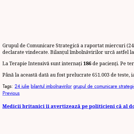
Grupul de Comunicare Strategică a raportat miercuri (24
declarate vindecate. Bilanțul îmbolnăvirilor urcă astfel l
La Terapie Intensivă sunt internați
186
de pacienți. Pe te
Până la această dată au fost prelucrate 651.003 de teste, 
Tags:
24 iulie
bilantul imbolnavirilor
grupul de comunicare strategi
Continue
Previous
Previous
post:
Reading
Medicii britanici îi avertizează pe politicieni că al d