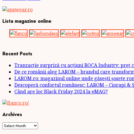
Lista magazine online
Recent Posts
Tranzacție surpriză cu acțiuni ROCA Industry: preț c
De ce românii aleg LAROM – brandul care transformă 
LAROM.ro: magazinul online unde găsești șosete rom
Descoperă confortul românesc: LAROM – Ciorapi & Şo
Când are loc Black Friday 2024 la eMAG?
Archives
Archives