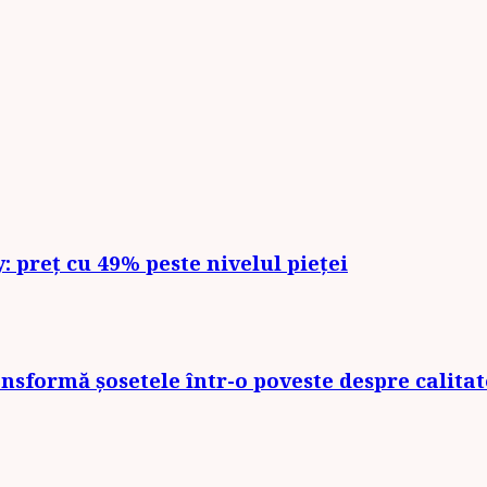
 preț cu 49% peste nivelul pieței
sformă șosetele într-o poveste despre calitate