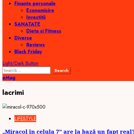
Finante personale
Economisire
Investitii
SANATATE
Dieta si Fitness
Diverse
Reviews
Black Friday
Light/Dark Button
Search
for:
eMag
lacrimi
LIFESTYLE
„Miracol în celula 7” are la bază un fapt rea