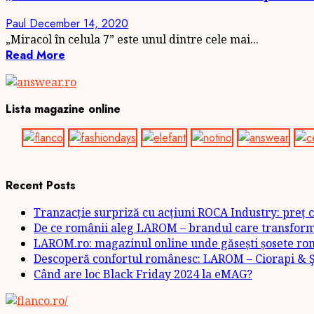
Paul
December 14, 2020
„Miracol în celula 7” este unul dintre cele mai...
Read More
Lista magazine online
Recent Posts
Tranzacție surpriză cu acțiuni ROCA Industry: preț c
De ce românii aleg LAROM – brandul care transformă 
LAROM.ro: magazinul online unde găsești șosete rom
Descoperă confortul românesc: LAROM – Ciorapi & Şo
Când are loc Black Friday 2024 la eMAG?